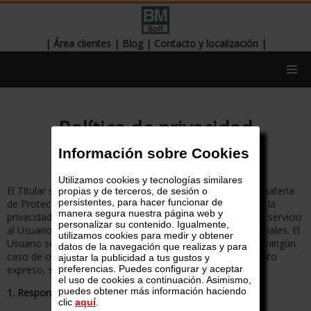
|
Área clientes
|
Blog
|
Contacto y localización
|
Política de privacidad
Información sobre Cookies
Utilizamos cookies y tecnologías similares
El Titular se compromete a cumplir con la normativa en materia
propias y de terceros, de sesión o
persistentes, para hacer funcionar de
de Protección de Datos de carácter personal y a respetar la
manera segura nuestra página web y
privacidad de los Usuarios. El objetivo es ofrecer el mejor servicio
personalizar su contenido. Igualmente,
al Usuario y para ello es necesario tratar sus datos personales. El
utilizamos cookies para medir y obtener
Usuario sólo podrá incluir datos personales propios, y en ningún
datos de la navegación que realizas y para
caso de otra persona de la que no tenga un consentimiento
ajustar la publicidad a tus gustos y
expreso, siendo el único responsable en caso de hacerlo.
preferencias. Puedes configurar y aceptar
el uso de cookies a continuación. Asimismo,
puedes obtener más información haciendo
1. Responsable del Tratamiento
clic
aquí
.