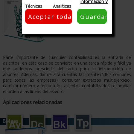
información ∨
Técnicas
Analíticas
Parte importante de cualquier contabilidad es la entrada de
asientos, en este caso se convierte en una tarea rápida y fácil ya
que podemos prescindir del ratón para la introducción de
apuntes. Además, dar de alta cuentas fácilmente (NIF´s comunes
para todas las empresas), consultar extractos multiejercicio,
cambiar número y fecha a los asientos contabilizados o cambiar
el orden a las líneas del asiento.
Aplicaciones relacionadas
BMges