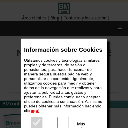
|
Área clientes
|
Blog
|
Contacto y localización
|
Información sobre Cookies
NUESTRO CATÁLOGO DE
APLICACIONES
Utilizamos cookies y tecnologías similares
propias y de terceros, de sesión o
persistentes, para hacer funcionar de
manera segura nuestra página web y
(Descargar)
personalizar su contenido. Igualmente,
utilizamos cookies para medir y obtener
datos de la navegación que realizas y para
ajustar la publicidad a tus gustos y
preferencias. Puedes configurar y aceptar
el uso de cookies a continuación. Asimismo,
BMconta
puedes obtener más información haciendo
clic
aquí
.
Más